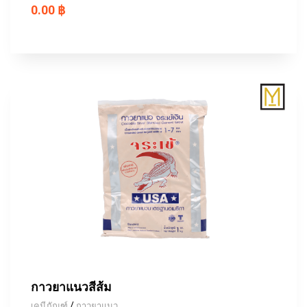
0.00 ฿
กาวยาแนวสีส้ม
/
เคมีภัณฑ์
กาวยาแนว