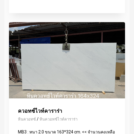
ควอทซ์ไวท์คาราร่า
/
หินควอทซ์
หินควอทซ์ไวท์คาราร่า
MB3 : หนา 2.0 ขนาด 163*324 cm. << จำนวนคงเหลือ