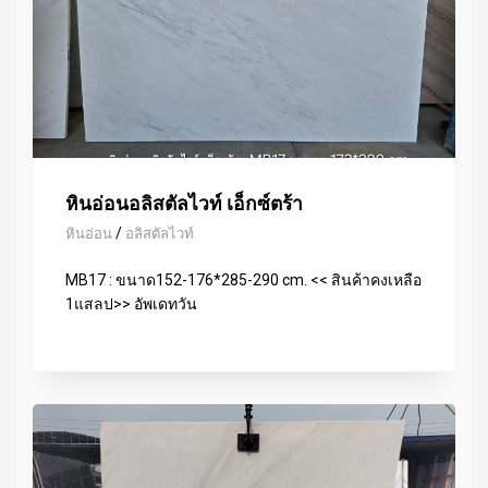
หินอ่อนอลิสตัลไวท์ เอ็กซ์ตร้า
/
หินอ่อน
อลิสตัลไวท์
MB17 : ขนาด152-176*285-290 cm. << สินค้าคงเหลือ
1แสลป>> อัพเดทวัน