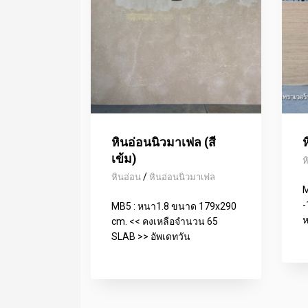
หินอ่อนนิวมาเฟล (สี
ห
เข้ม)
ห
/
หินอ่อน
หินอ่อนนิวมาเฟล
M
-
MB5 : หนา1.8 ขนาด 179x290
ห
cm. << คงเหลือจำนวน 65
SLAB >> อัพเดทวัน