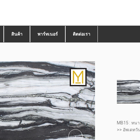
สินค้า
พาร์ทเนอร์
ติตด่อเรา
MB15 : หนา
>> อัพเดทวั