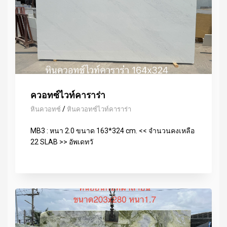
ควอทซ์ไวท์คาราร่า
/
หินควอทซ์
หินควอทซ์ไวท์คาราร่า
MB3 : หนา 2.0 ขนาด 163*324 cm. << จำนวนคงเหลือ
22 SLAB >> อัพเดทวั